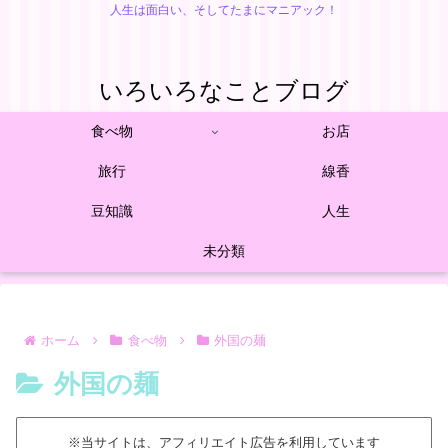
人生は面白い、そしてたまにマニアック！
いろいろなことブログ
食べ物
お店
旅行
線香
豆知識
人生
未分類
ホーム
食べ物
外国の麺
外国の麺
※当サイトは、アフィリエイト広告を利用しています