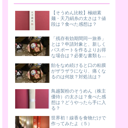
【そうめん比較】極細素
麺・天乃絹糸の太さは？値
段は？食べた感想は？
「残存有効期間同一旅券」
とは？申請対象と、新しく
パスポートを作るよりお得
な場合は？必要な書類もご
紹介
飴をなめ続けると口の粘膜
がザラザラになり、痛くな
るのは何故？対処法は？
鳥越製粉のそうめん（株主
優待）の太さは？食べた感
想は？どうやったら手に入
る？
世界初！線香を食物だけで
作ってみたよ（５）