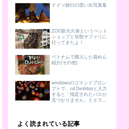
ドイツ旅行の思い出写真集
ZOO新大久保というペット
ショップと珍獣サファリに
行ってきたよ！
ベトナムで購入した袋めん
紹介(その他)
windowsのコマンドプロン
プトで、cd Desktopと入力
すると「指定されたパスが
見つかりません」とエラー
がでる、初歩的な問題の場
合の解決法
よく読まれている記事