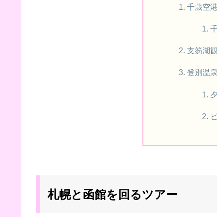
千歳空
支笏湖
登別温
札幌と函館を回るツアー