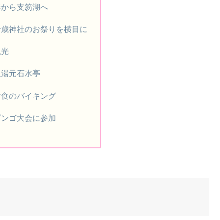
港から支笏湖へ
千歳神社のお祭りを横目に
観光
泉湯元石水亭
夕食のバイキング
ビンゴ大会に参加