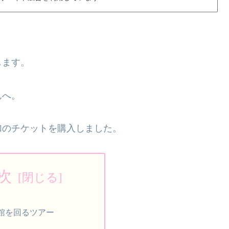
します。
んへ。
加のチケットを購入しました。
次
館を回るツアー