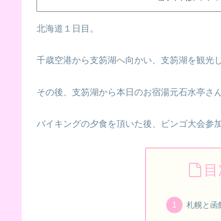
北海道１日目。
千歳空港から支笏湖へ向かい、支笏湖を観光
その後、支笏湖から本日のお宿湯元石水亭さ
バイキングの夕食を頂いた後、ビンゴ大会参
目
札幌と函