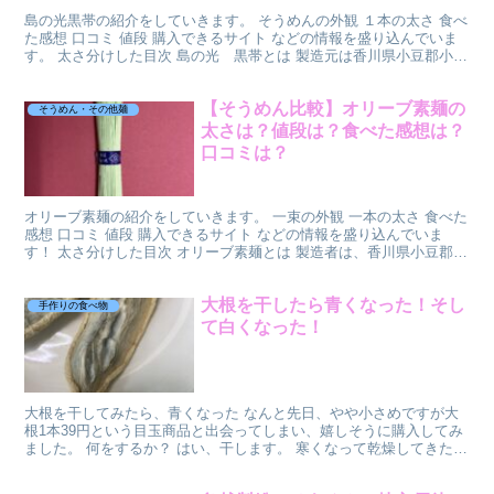
島の光黒帯の紹介をしていきます。 そうめんの外観 １本の太さ 食べ
た感想 口コミ 値段 購入できるサイト などの情報を盛り込んでいま
す。 太さ分けした目次 島の光 黒帯とは 製造元は香川県小豆郡小豆
町の小豆島手延素麺協同組合さん。 約４００...
【そうめん比較】オリーブ素麺の
そうめん・その他麺
太さは？値段は？食べた感想は？
口コミは？
オリーブ素麺の紹介をしていきます。 一束の外観 一本の太さ 食べた
感想 口コミ 値段 購入できるサイト などの情報を盛り込んでいま
す！ 太さ分けした目次 オリーブ素麺とは 製造者は、香川県小豆郡小
豆島町の小豆島手延素麺協同組合さん。 約４０...
大根を干したら青くなった！そし
手作りの食べ物
て白くなった！
大根を干してみたら、青くなった なんと先日、やや小さめですが大
根1本39円という目玉商品と出会ってしまい、嬉しそうに購入してみ
ました。 何をするか？ はい、干します。 寒くなって乾燥してきたら
野菜を干したいと思って、野菜干し網を購入していた...