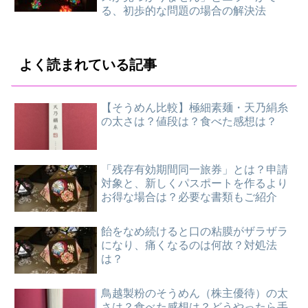
る、初歩的な問題の場合の解決法
よく読まれている記事
【そうめん比較】極細素麺・天乃絹糸
の太さは？値段は？食べた感想は？
「残存有効期間同一旅券」とは？申請
対象と、新しくパスポートを作るより
お得な場合は？必要な書類もご紹介
飴をなめ続けると口の粘膜がザラザラ
になり、痛くなるのは何故？対処法
は？
鳥越製粉のそうめん（株主優待）の太
さは？食べた感想は？どうやったら手