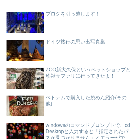
ブログを引っ越します！
ドイツ旅行の思い出写真集
ZOO新大久保というペットショップと
珍獣サファリに行ってきたよ！
ベトナムで購入した袋めん紹介(その
他)
windowsのコマンドプロンプトで、cd
Desktopと入力すると「指定されたパ
スが見つかりません」とエラーがで