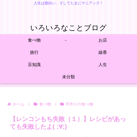
人生は面白い、そしてたまにマニアック！
いろいろなことブログ
食べ物
お店
旅行
線香
豆知識
人生
未分類
ホーム
食べ物
手作りの食べ物
【レンコンもち失敗（１）】レシピがあっ
ても失敗したよ( ;∀;)