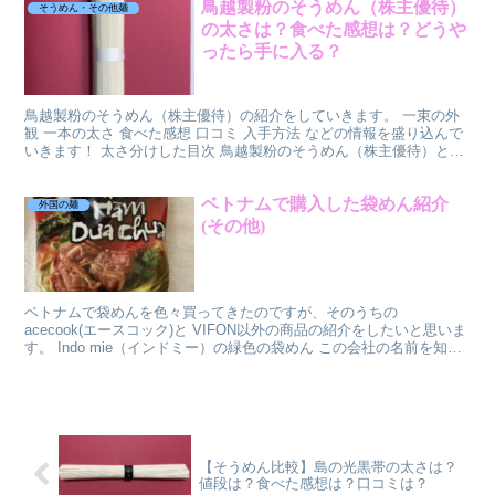
鳥越製粉のそうめん（株主優待）
そうめん・その他麺
の太さは？食べた感想は？どうや
ったら手に入る？
鳥越製粉のそうめん（株主優待）の紹介をしていきます。 一束の外
観 一本の太さ 食べた感想 口コミ 入手方法 などの情報を盛り込んで
いきます！ 太さ分けした目次 鳥越製粉のそうめん（株主優待）とは
福岡市博多区に本社のある製粉会社です。 小麦...
ベトナムで購入した袋めん紹介
外国の麺
(その他)
ベトナムで袋めんを色々買ってきたのですが、そのうちの
acecook(エースコック)と VIFON以外の商品の紹介をしたいと思いま
す。 Indo mie（インドミー）の緑色の袋めん この会社の名前を知ら
ずに袋だけを見ると、 mdo mie こ...
【そうめん比較】島の光黒帯の太さは？
値段は？食べた感想は？口コミは？