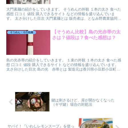
大門素麺の紹介をしていきます。 そうめんの外観 １本の太さ 食べた
感想 口コミ 値段 購入できるサイト などの情報を盛り込んでいま
す。 太さ分けした目次 大門素麺とは 販売者は、となみ野農業協同組
合＋Oア富山県砺波市宮沢町。 書いていてもよ...
【そうめん比較】島の光赤帯の太
そうめん・その他麺
さは？値段は？食べた感想は？
島の光赤帯の紹介をしていきます。 １束の外観 １本の太さ 食べた感
想 口コミ 値段 購入できるサイト などの情報を盛り込んでいます。
太さ分けした目次 島の光 赤帯とは 製造元は香川県小豆郡小豆町の
小豆島手延素麺協同組合さん。 約４００年の...
鍵は刺さるけど、扉が開かなくなった
（ギザ鍵）場合の対処法
ヤバイ！『いわしレモンスープ』を使っ