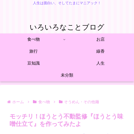
人生は面白い、そしてたまにマニアック！
いろいろなことブログ
食べ物
お店
旅行
線香
豆知識
人生
未分類
ホーム
食べ物
そうめん・その他麺
モッチリ！ほうとう不動監修『ほうとう味
噌仕立て』を作ってみたよ