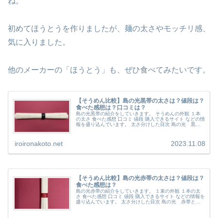
ね。
初めてほうとうを作りましたが、麺の太さやモッチリ感、
気に入りました。
他のメーカーの「ほうとう」も、ぜひ食べてみたいです。
【そうめん比較】島の光黒帯の太さは？値段は？
食べた感想は？口コミは？
島の光黒帯の紹介をしていきます。 そうめんの外観 １本
の太さ 食べた感想 口コミ 値段 購入できるサイト などの情
報を盛り込んでいます。 太さ分けした目次 島の光 黒帯
とは 製造元は香川県小豆郡小豆町の小豆島手延素麺協同組
合さん。 約４００...
iroironakoto.net
2023.11.08
【そうめん比較】島の光赤帯の太さは？値段は？
食べた感想は？
島の光赤帯の紹介をしていきます。 １束の外観 １本の太
さ 食べた感想 口コミ 値段 購入できるサイト などの情報を
盛り込んでいます。 太さ分けした目次 島の光 赤帯とは
製造元は香川県小豆郡小豆町の小豆島手延素麺協同組合さ
ん。 約４００年の...