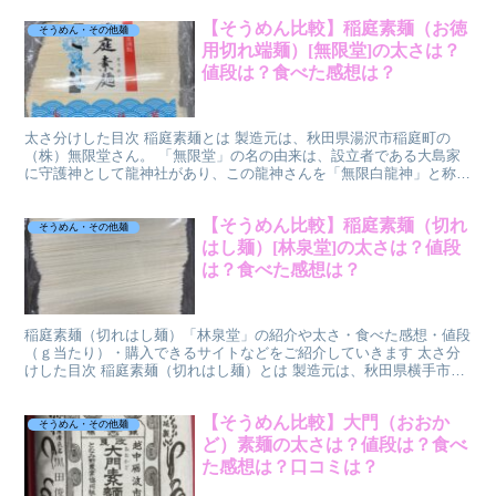
【そうめん比較】稲庭素麺（お徳
そうめん・その他麺
用切れ端麺）[無限堂]の太さは？
値段は？食べた感想は？
太さ分けした目次 稲庭素麺とは 製造元は、秋田県湯沢市稲庭町の
（株）無限堂さん。 「無限堂」の名の由来は、設立者である大島家
に守護神として龍神社があり、この龍神さんを「無限白龍神」と称し
ていることからきています。 製品に描かれている白龍もこ...
【そうめん比較】稲庭素麺（切れ
そうめん・その他麺
はし麺）[林泉堂]の太さは？値段
は？食べた感想は？
稲庭素麺（切れはし麺）「林泉堂」の紹介や太さ・食べた感想・値段
（ｇ当たり）・購入できるサイトなどをご紹介していきます 太さ分
けした目次 稲庭素麺（切れはし麺）とは 製造元は、秋田県横手市の
林泉堂 株式会社さん。 創業は昭和22年8月（法人設...
【そうめん比較】大門（おおか
そうめん・その他麺
ど）素麺の太さは？値段は？食べ
た感想は？口コミは？