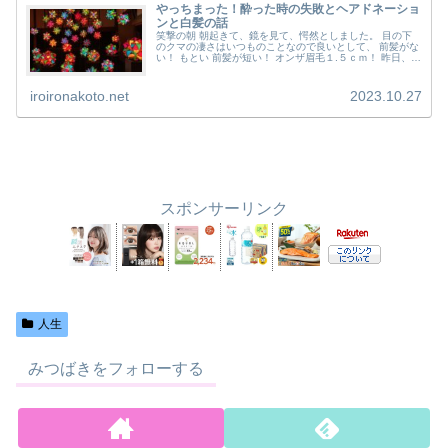
やっちまった！酔った時の失敗とヘアドネーショ
ンと白髪の話
笑撃の朝 朝起きて、鏡を見て、愕然としました。 目の下
のクマの凄さはいつものことなので良いとして、 前髪がな
い！ もとい 前髪が短い！ オンザ眉毛１.５ｃｍ！ 昨日、家
に帰った時は普通に前髪はあった。 そう、少しうっとうし
いくらい。 眉毛の...
iroironakoto.net
2023.10.27
スポンサーリンク
人生
みつばきをフォローする