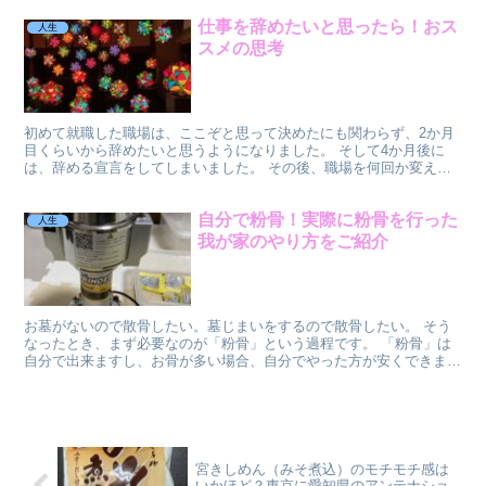
仕事を辞めたいと思ったら！おス
人生
スメの思考
初めて就職した職場は、ここぞと思って決めたにも関わらず、2か月
目くらいから辞めたいと思うようになりました。 そして4か月後に
は、辞める宣言をしてしまいました。 その後、職場を何回か変え、
嫌なことがあった時の対処法を1つ手に入れました。 最初...
自分で粉骨！実際に粉骨を行った
人生
我が家のやり方をご紹介
お墓がないので散骨したい。墓じまいをするので散骨したい。 そう
なったとき、まず必要なのが「粉骨」という過程です。 「粉骨」は
自分で出来ますし、お骨が多い場合、自分でやった方が安くできま
す。 ただし、手間がかかりますので、自分でやるか業者さん...
宮きしめん（みそ煮込）のモチモチ感は
いかほど？東京に愛知県のアンテナショ