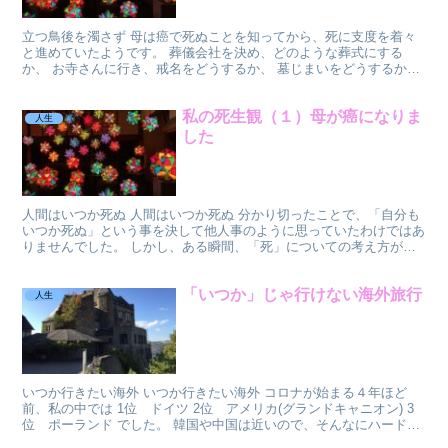
立つ鳥後を濁さず 母は癌で死ぬことを知ってから、死に支度を着々
と進めていたようです。 葬儀会社を決め、どのような葬式にする
か、 お寺さんに行き、戒名をどうするか、 墓じまいをどうするか、
永代供養をどうするか、 などなど。 祖母のことも、母...
私の死生観（１）母が癌になりま
人生
した
人間はいつか死ぬ 人間はいつか死ぬ 分かり切ったことで、「自分も
いつか死ぬ」という事を決して他人事のように思っていたわけではあ
りませんでした。 しかし、ある瞬間、「死」についての考え方がガ
ラリと変わりました。 それは、「母の死」です。 母が...
「いつか」じゃ行けない海外旅行
人生
いつか行きたい海外 いつか行きたい海外 コロナが始まる４年ほど
前、私の中では 1位 ドイツ 2位 アメリカ(グランドキャニオン) 3
位 ポーランド でした。 韓国や中国は近いので、そんなにハードル
は高くなく、数回行っていたのですが、ヨーロッ...