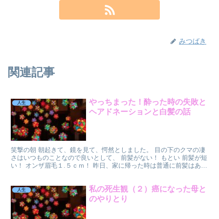
みつばき
関連記事
やっちまった！酔った時の失敗と
人生
ヘアドネーションと白髪の話
笑撃の朝 朝起きて、鏡を見て、愕然としました。 目の下のクマの凄
さはいつものことなので良いとして、 前髪がない！ もとい 前髪が短
い！ オンザ眉毛１.５ｃｍ！ 昨日、家に帰った時は普通に前髪はあっ
た。 そう、少しうっとうしいくらい。 眉毛の...
私の死生観（２）癌になった母と
人生
のやりとり