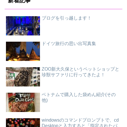
新着記事
ブログを引っ越します！
ドイツ旅行の思い出写真集
ZOO新大久保というペットショップと
珍獣サファリに行ってきたよ！
ベトナムで購入した袋めん紹介(その
他)
windowsのコマンドプロンプトで、cd
Desktopと入力すると「指定されたパ