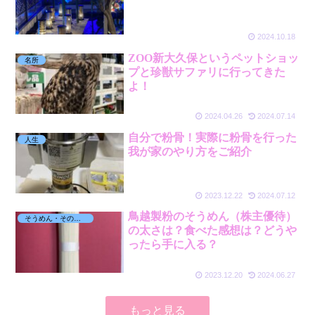
2024.10.18
ZOO新大久保というペットショッ
名所
プと珍獣サファリに行ってきた
よ！
2024.04.26
2024.07.14
自分で粉骨！実際に粉骨を行った
人生
我が家のやり方をご紹介
2023.12.22
2024.07.12
鳥越製粉のそうめん（株主優待）
そうめん・その他麺
の太さは？食べた感想は？どうや
ったら手に入る？
2023.12.20
2024.06.27
もっと見る